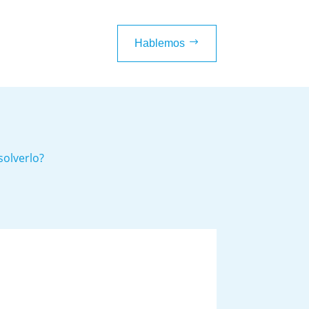
$
Hablemos
solverlo?