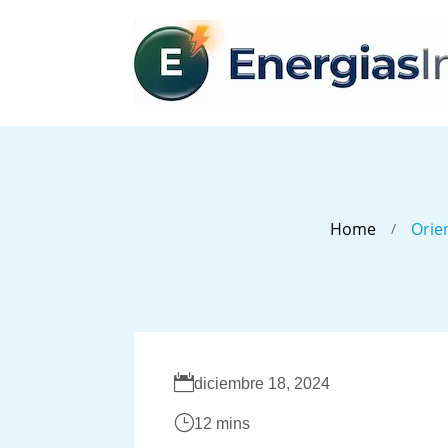
Home
Orie
/

diciembre 18, 2024
}
12 mins