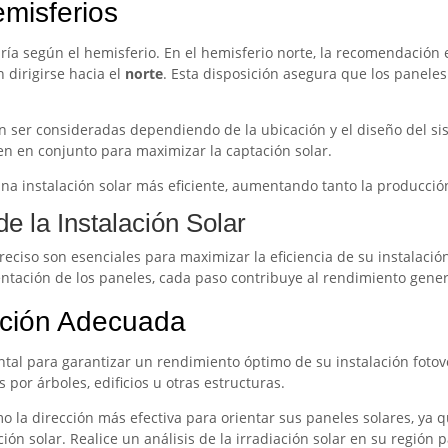
misferios
ría según el hemisferio. En el hemisferio norte, la recomendación 
 dirigirse hacia el
norte
. Esta disposición asegura que los panele
 ser consideradas dependiendo de la ubicación y el diseño del sis
jen en conjunto para maximizar la captación solar.
a una instalación solar más eficiente, aumentando tanto la producc
de la Instalación Solar
eciso son esenciales para maximizar la eficiencia de su instalación
rientación de los paneles, cada paso contribuye al rendimiento gener
ación Adecuada
ntal para garantizar un rendimiento óptimo de su instalación fotov
 por árboles, edificios u otras estructuras.
o la dirección más efectiva para orientar sus paneles solares, ya
ón solar. Realice un análisis de la irradiación solar en su región 