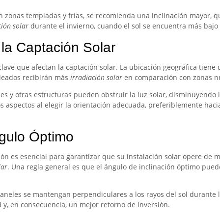
 zonas templadas y frías, se recomienda una inclinación mayor, qu
ción solar
durante el invierno, cuando el sol se encuentra más bajo 
 la Captación Solar
clave que afectan la captación solar. La ubicación geográfica tiene u
oleados recibirán más
irradiación solar
en comparación con zonas n
es y otras estructuras pueden obstruir la luz solar, disminuyendo l
s aspectos al elegir la orientación adecuada, preferiblemente hacia
gulo Óptimo
ón es esencial para garantizar que su instalación solar opere de 
lar
. Una regla general es que el ángulo de inclinación óptimo puede
paneles se mantengan perpendiculares a los rayos del sol durante 
 y, en consecuencia, un mejor retorno de inversión.