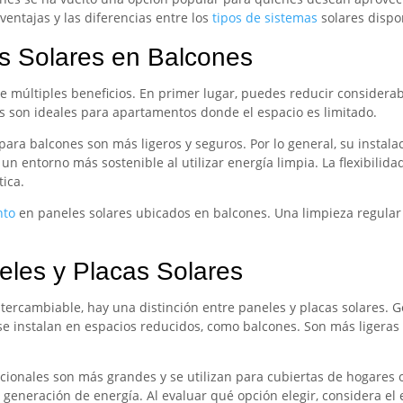
ventajas y las diferencias entre los
tipos de sistemas
solares dispo
as Solares en Balcones
ece múltiples beneficios. En primer lugar, puedes reducir considera
as son ideales para apartamentos donde el espacio es limitado.
para balcones son más ligeros y seguros. Por lo general, su instala
n entorno más sostenible al utilizar energía limpia. La flexibilid
tica.
nto
en paneles solares ubicados en balcones. Una limpieza regular
eles y Placas Solares
rcambiable, hay una distinción entre paneles y placas solares. 
e instalan en espacios reducidos, como balcones. Son más ligeras 
ionales son más grandes y se utilizan para cubiertas de hogares o
eneración de energía. Al evaluar qué opción elegir, considera el e