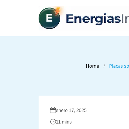
Home
Placas s
/

enero 17, 2025
}
11 mins