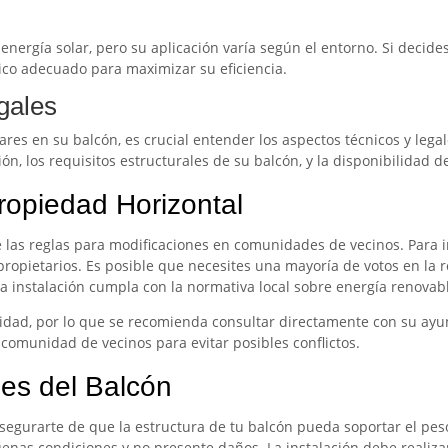
ergía solar, pero su aplicación varía según el entorno. Si decides
aico adecuado para maximizar su eficiencia.
gales
lares en su balcón, es crucial entender los aspectos técnicos y lega
ión, los requisitos estructurales de su balcón, y la disponibilidad 
ropiedad Horizontal
 las reglas para modificaciones en comunidades de vecinos. Para in
ropietarios. Es posible que necesites una mayoría de votos en la 
a instalación cumpla con la normativa local sobre energía renovabl
lidad, por lo que se recomienda consultar directamente con su a
a comunidad de vecinos para evitar posibles conflictos.
les del Balcón
asegurarte de que la estructura de tu balcón pueda soportar el peso
buenas condiciones y no presente daños. La instalación debe realiza