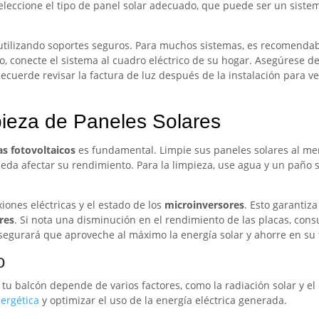
 seleccione el tipo de panel solar adecuado, que puede ser un sis
 utilizando soportes seguros. Para muchos sistemas, es recomenda
o, conecte el sistema al cuadro eléctrico de su hogar. Asegúrese d
Recuerde revisar la factura de luz después de la instalación para 
ieza de Paneles Solares
as fotovoltaicos
es fundamental. Limpie sus paneles solares al men
da afectar su rendimiento. Para la limpieza, use agua y un paño 
ones eléctricas y el estado de los
microinversores
. Esto garanti
res
. Si nota una disminución en el rendimiento de las placas, cons
gurará que aproveche al máximo la energía solar y ahorre en su f
o
 tu balcón depende de varios factores, como la radiación solar y 
nergética
y optimizar el uso de la energía eléctrica generada.